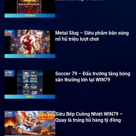
Metal Slug – Siêu phẩm bắn súng
nổ hũ triệu lượt chơi
Soccer 79 – Đấu trường tâng bóng
săn thưởng lớn tại WIN79
Siêu Bếp Cuồng Nhiệt WIN79 –
Quay là trúng hũ hàng tỷ đồng