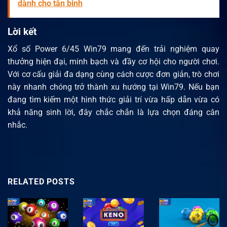
dành cho tân binh
Lời kết
Xổ số Power 6/45 Win79 mang đến trải nghiệm quay
thưởng hiện đại, minh bạch và đầy cơ hội cho người chơi.
Với cơ cấu giải đa dạng cùng cách cược đơn giản, trò chơi
này nhanh chóng trở thành xu hướng tại Win79. Nếu bạn
đang tìm kiếm một hình thức giải trí vừa hấp dẫn vừa có
khả năng sinh lời, đây chắc chắn là lựa chọn đáng cân
nhắc.
RELATED POSTS