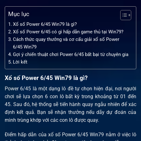
Mục lục
Xổ số Power 6/45 Win79 là gì?
Xổ số Power 6/45 có gì hấp dẫn game thủ tại Win79?
Cách thức quay thưởng và cơ cấu giải xổ số Power
6/45 Win79
Gợi ý chiến thuật chơi Power 6/45 bất bại từ chuyên gia
Lời kết
Xổ số Power 6/45 Win79 là gì?
Power 6/45 là một dạng lô đề tự chọn hiện đại, nơi người
chơi sẽ lựa chọn 6 con lô bất kỳ trong khoảng từ 01 đến
45. Sau đó, hệ thống sẽ tiến hành quay ngẫu nhiên để xác
định kết quả. Bạn sẽ nhận thưởng nếu dãy dự đoán của
mình trùng khớp với các con lô được quay.
Điểm hấp dẫn của xổ số Power 6/45 Win79 nằm ở việc lô