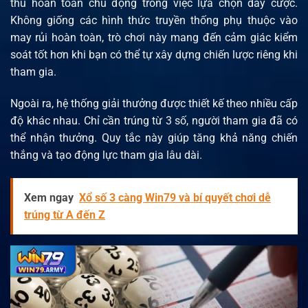
thủ hoàn toàn chủ động trong việc lựa chọn dãy cược.
Không giống các hình thức truyền thống phụ thuộc vào
may rủi hoàn toàn, trò chơi này mang đến cảm giác kiểm
soát tốt hơn khi bạn có thể tự xây dựng chiến lược riêng khi
tham gia.
Ngoài ra, hệ thống giải thưởng được thiết kế theo nhiều cấp
độ khác nhau. Chỉ cần trúng từ 3 số, người tham gia đã có
thể nhận thưởng. Quy tắc này giúp tăng khả năng chiến
thắng và tạo động lực tham gia lâu dài.
Xem ngay
Xổ số 3 càng Win79 và bí quyết chơi dễ
trúng từ A đến Z