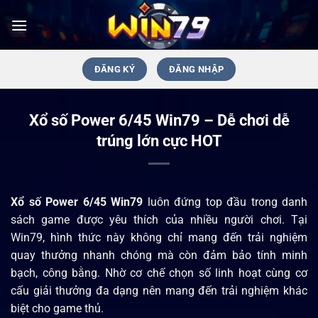
Chuyển
đến
nội
dung
ĐĂNG KÝ
ĐĂNG NHẬP
Xổ số Power 6/45 Win79 – Dễ chơi dễ
trúng lớn cực HOT
Xổ số Power 6/45 Win79
luôn đứng top đầu trong danh
sách game được yêu thích của nhiều người chơi. Tại
Win79, hình thức này không chỉ mang đến trải nghiệm
quay thưởng nhanh chóng mà còn đảm bảo tính minh
bạch, công bằng. Nhờ cơ chế chọn số linh hoạt cùng cơ
cấu giải thưởng đa dạng nên mang đến trải nghiệm khác
biệt cho game thủ.