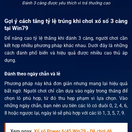
Đánh 3 càng được yêu thích vì trả thưởng cao
Gợi ý cách tăng tỷ lệ trúng khi chơi xổ số 3 càng
tại Win79
Để nâng cao tỷ lệ thắng khi đánh 3 càng, người chơi cần
kết hợp nhiều phương pháp khác nhau. Dưới đây là những
cách đánh phổ biến và hiệu quả được nhiều cao thủ áp
dụng.
Đánh theo ngày chẵn và lẻ
Phương pháp này khá đơn giản nhưng mang lại hiệu quả
bất ngờ. Người chơi chỉ cần dựa vào ngày trong tháng để
chọn lô phù hợp, từ đó thu hẹp phạm vi lựa chọn. Vào
những ngày chẵn, bạn nên ưu tiên các lô có đuôi 0, 2, 4, 6,
8 hoặc ngược lại, ngày lẻ sẽ phù hợp với các lô 1, 3, 5, 7, 9.
Xem ngay
Xổ số Power 6/45 Win79 - Dễ chơi dễ