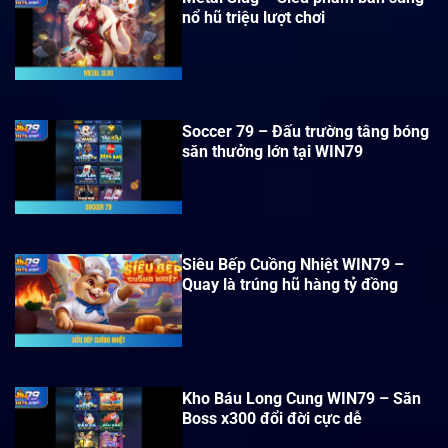
nổ hũ triệu lượt chơi
Soccer 79 – Đấu trường tâng bóng
săn thưởng lớn tại WIN79
Siêu Bếp Cuồng Nhiệt WIN79 –
Quay là trúng hũ hàng tỷ đồng
Kho Báu Long Cung WIN79 – Săn
Boss x300 đổi đời cực dễ