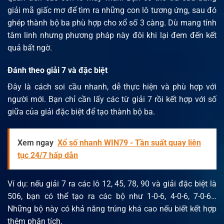
giải mã giấc mơ để tìm ra những con lô tương ứng, sau đó
ghép thành bộ ba phù hợp cho xổ số 3 càng. Dù mang tính
tâm linh nhưng phương pháp này đôi khi lại đem đến kết
quả bất ngờ.
Đánh theo giải 7 và đặc biệt
Đây là cách soi cầu nhanh, dễ thực hiện và phù hợp với
người mới. Bạn chỉ cần lấy các từ giải 7 rồi kết hợp với số
giữa của giải đặc biệt để tạo thành bộ ba.
Xem ngay
Xổ số nhanh WIN79 - Tần suất quay liên
tục 24/7 hấp dẫn
Ví dụ: nếu giải 7 ra các lô 12, 45, 78, 90 và giải đặc biệt là
506, bạn có thể tạo ra các bộ như 1-0-6, 4-0-6, 7-0-6…
Những bộ này có khả năng trúng khá cao nếu biết kết hợp
thêm phân tích.