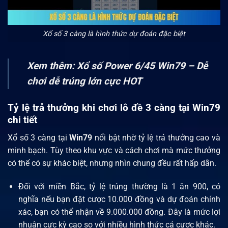
Xổ số 3 càng là hình thức dự đoán đặc biệt
Xem thêm:
Xổ số Power 6/45 Win79 – Dễ
chơi dễ trúng lớn cực HOT
Tỷ lệ trả thưởng khi chơi lô đề 3 càng tại Win79
chi tiết
Xổ số 3 càng tại
Win79
nổi bật nhờ tỷ lệ trả thưởng cao và
minh bạch. Tùy theo khu vực và cách chơi mà mức thưởng
có thể có sự khác biệt, nhưng nhìn chung đều rất hấp dẫn.
Đối với miền Bắc, tỷ lệ trúng thường là 1 ăn 900, có
nghĩa nếu bạn đặt cược 10.000 đồng và dự đoán chính
xác, bạn có thể nhận về 9.000.000 đồng. Đây là mức lợi
nhuận cực kỳ cao so với nhiều hình thức cá cược khác.