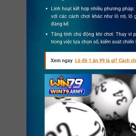
Linh hoạt kết hợp nhiều phương pháp: 
với các cách chơi khác như lô rơi, lô
đáng kể.
Tăng tính chủ động khi chơi: Thay vì
trong việc lựa chọn số, kiểm soát chiến 
Xem ngay
Lô đề 1 ăn 99 là gì? Cách ch