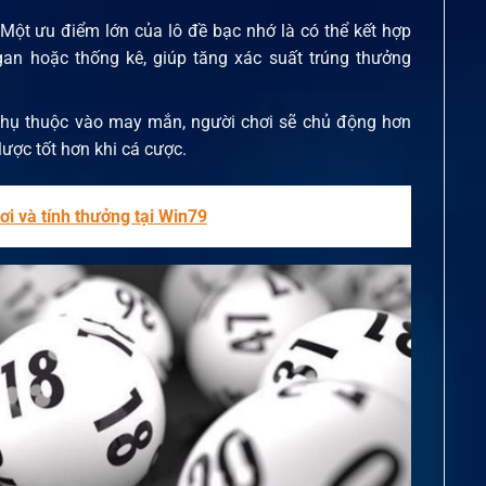
Một ưu điểm lớn của lô đề bạc nhớ là có thể kết hợp
 gan hoặc thống kê, giúp tăng xác suất trúng thưởng
 phụ thuộc vào may mắn, người chơi sẽ chủ động hơn
lược tốt hơn khi cá cược.
ơi và tính thưởng tại Win79