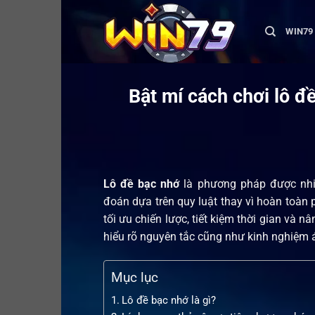
Chuyển
đến
WIN79
nội
dung
Bật mí cách chơi lô đ
Lô đề bạc nhớ
là phương pháp được nhi
đoán dựa trên quy luật thay vì hoàn toàn 
tối ưu chiến lược, tiết kiệm thời gian và n
hiểu rõ nguyên tắc cũng như kinh nghiệm 
Mục lục
Lô đề bạc nhớ là gì?