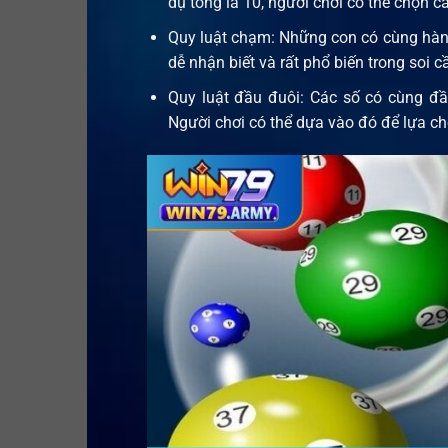
dụ tổng là 10, người chơi có thể chọn c
Quy luật chạm: Những con có cùng hàng
dễ nhận biết và rất phổ biến trong soi c
Quy luật đầu đuôi: Các số có cùng đầ
Người chơi có thể dựa vào đó để lựa c