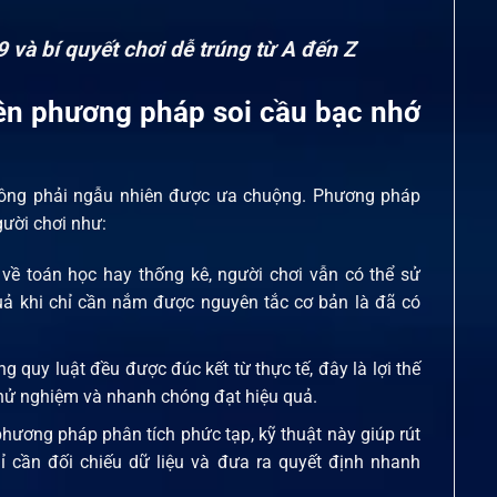
 và bí quyết chơi dễ trúng từ A đến Z
iên phương pháp soi cầu bạc nhớ
hông phải ngẫu nhiên được ưa chuộng. Phương pháp
gười chơi như:
về toán học hay thống kê, người chơi vẫn có thể sử
uả khi chỉ cần nắm được nguyên tắc cơ bản là đã có
 quy luật đều được đúc kết từ thực tế, đây là lợi thế
 thử nghiệm và nhanh chóng đạt hiệu quả.
 phương pháp phân tích phức tạp, kỹ thuật này giúp rút
hỉ cần đối chiếu dữ liệu và đưa ra quyết định nhanh