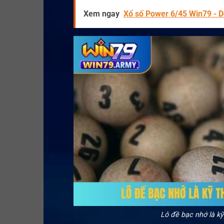
Xem ngay
Xổ số Power 6/45 Win79 - D
Lô đề bạc nhớ là kỹ