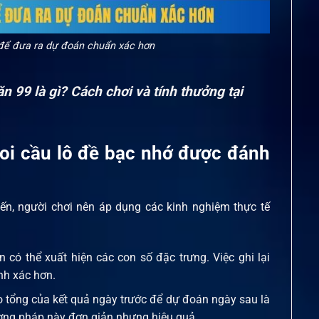
 để đưa ra dự đoán chuẩn xác hơn
ăn 99 là gì? Cách chơi và tính thưởng tại
soi cầu lô đề bạc nhớ được đánh
uyến, người chơi nên áp dụng các kinh nghiệm thực tế
 có thể xuất hiện các con số đặc trưng. Việc ghi lại
nh xác hơn.
ào tổng của kết quả ngày trước để dự đoán ngày sau là
ương pháp này đơn giản nhưng hiệu quả.