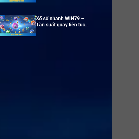
Xổ số nhanh WIN79 –
Tần suất quay liên tục
24/7 hấp dẫn