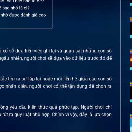
soi cầu bạc nhớ lô đề?
ề bạc nhớ là gì?
c nhớ được đánh giá cao
ả xổ số dựa trên việc ghi lại và quan sát những con số
ngẫu nhiên, người chơi sẽ dựa vào dữ liệu trước đó để
c tìm ra sự lặp lại hoặc mối liên hệ giữa các con số
ợc nhận diện, người chơi có thể tận dụng để chọn ra
hông yêu cầu kiến thức quá phức tạp. Người chơi chỉ
 rút ra quy luật phù hợp. Chính vì vậy, đây là lựa chọn