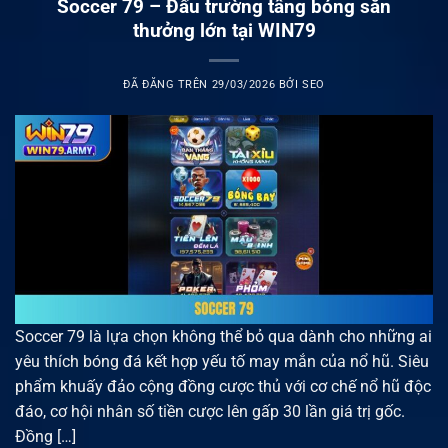
Soccer 79 – Đấu trường tâng bóng săn
thưởng lớn tại WIN79
ĐÃ ĐĂNG TRÊN
29/03/2026
BỞI
SEO
Soccer 79 là lựa chọn không thể bỏ qua dành cho những ai
yêu thích bóng đá kết hợp yếu tố may mắn của nổ hũ. Siêu
phẩm khuấy đảo cộng đồng cược thủ với cơ chế nổ hũ độc
đáo, cơ hội nhân số tiền cược lên gấp 30 lần giá trị gốc.
Đồng […]