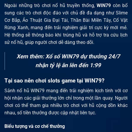
Ngoài những trò chơi nổ hũ truyền thống,
WIN79
còn bổ
sung các trò chơi độc đáo với chủ đề đa dạng như Slime
Cơ Bắp, Ảo Thuật Gia Đại Tài, Thần Bài Miền Tây, Cổ Vật
Rừng Xanh, mang đến trải nghiệm giải trí cực kỳ mới mẻ.
Hệ thống sẽ thông báo khi trúng hũ và hỗ trợ tra cứu lịch
sử nổ hũ, giúp người chơi dễ dàng theo dõi.
Xem thêm:
Xổ số WIN79 dự thưởng 24/7
nhận tỷ lệ ăn lên đến 1:99
Tại sao nên chơi slots game tại WIN79?
Sảnh nổ hũ WIN79 mang đến trải nghiệm kịch tính với cơ
hội nhận các giải thưởng lớn chỉ trong một lần quay. Người
chơi có thể tham gia nhiều trò chơi với hũ cộng dồn khác
nhau, số tiền thưởng được cập nhật liên tục.
Biểu tượng và cơ chế thưởng