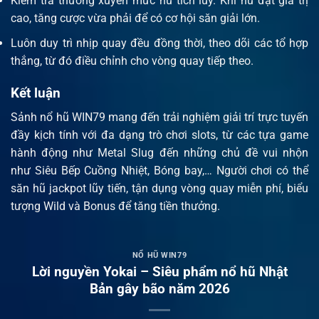
Kiểm tra thường xuyên mức hũ tích lũy. Khi hũ đạt giá trị
cao, tăng cược vừa phải để có cơ hội săn giải lớn.
Luôn duy trì nhịp quay đều đồng thời, theo dõi các tổ hợp
thắng, từ đó điều chỉnh cho vòng quay tiếp theo.
Kết luận
Sảnh nổ hũ WIN79 mang đến trải nghiệm giải trí trực tuyến
đầy kịch tính với đa dạng trò chơi slots, từ các tựa game
hành động như Metal Slug đến những chủ đề vui nhộn
như Siêu Bếp Cuồng Nhiệt, Bóng bay,… Người chơi có thể
săn hũ jackpot lũy tiến, tận dụng vòng quay miễn phí, biểu
tượng Wild và Bonus để tăng tiền thưởng.
NỔ HŨ WIN79
Lời nguyền Yokai – Siêu phẩm nổ hũ Nhật
Bản gây bão năm 2026