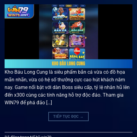
Kho Báu Long Cung là siêu phẩm bắn cá vừa có đồ họa
mãn nhãn, vừa có hệ số thưởng cực cao hút khách năm
nay. Game nổi bật với dàn Boss siêu cấp, tỷ lệ nhân hũ lên
đến x300 cùng các tính năng hỗ trợ độc đáo. Tham gia
WIN79 để phá đảo […]
TIẾP TỤC ĐỌC
→