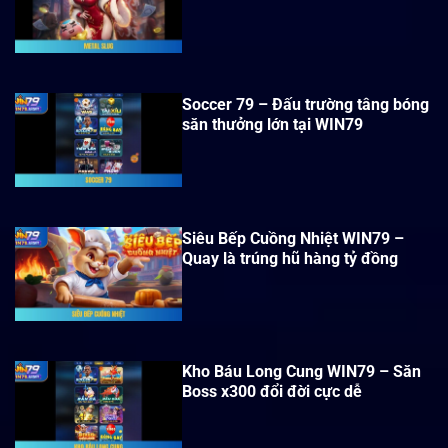
Soccer 79 – Đấu trường tâng bóng
săn thưởng lớn tại WIN79
Siêu Bếp Cuồng Nhiệt WIN79 –
Quay là trúng hũ hàng tỷ đồng
Kho Báu Long Cung WIN79 – Săn
Boss x300 đổi đời cực dễ