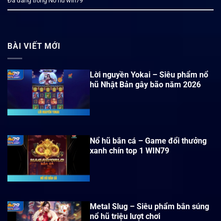
Đã đăng trong
Nổ hũ win79
BÀI VIẾT MỚI
Lời nguyền Yokai – Siêu phẩm nổ
hũ Nhật Bản gây bão năm 2026
Nổ hũ bắn cá – Game đổi thưởng
xanh chín top 1 WIN79
Metal Slug – Siêu phẩm bắn súng
nổ hũ triệu lượt chơi